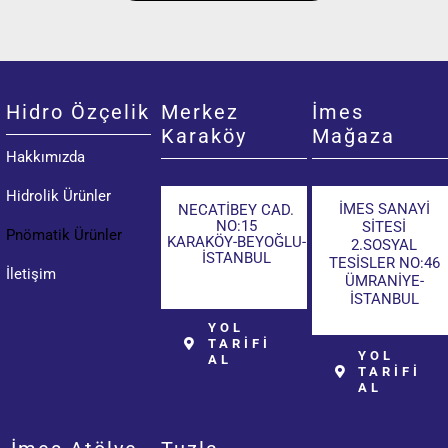
Hidro Özçelik
Merkez
İmes
Karaköy
Mağaza
Hakkımızda
Hidrolik Ürünler
İMES SANAYİ
NECATİBEY CAD.
NO:15
SİTESİ
Pnömatik Ürünler
KARAKÖY-BEYOĞLU-
2.SOSYAL
İSTANBUL
TESİSLER NO:46
İletişim
ÜMRANİYE-
İSTANBUL
YOL
TARİFİ
YOL
AL
TARİFİ
AL