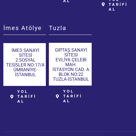
AL
TARİFİ
AL
İmes Atölye
Tuzla
GIPTAŞ SANAYİ
İMES SANAYİ
SİTESİ
SİTESİ
EVLİYA ÇELEBİ
2.SOSYAL
MAH.
TESİSLER NO:17/A
İSTASYON CAD. A
ÜMRANİYE-
BLOK NO:22
İSTANBUL
TUZLA-İSTANBUL
YOL
YOL
TARİFİ
TARİFİ
AL
AL