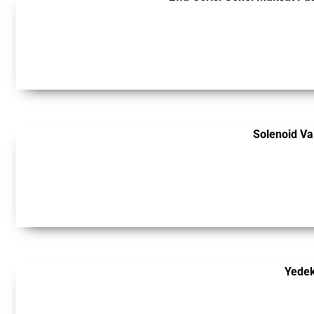
Solenoid V
Yedek