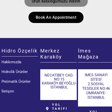
Ürün kataloğumuzu indirin
Book An Appointment
Hidro Özçelik
Merkez
İmes
Karaköy
Mağaza
Hakkımızda
Hidrolik Ürünler
İMES SANAYİ
NECATİBEY CAD.
NO:15
SİTESİ
Pnömatik Ürünler
KARAKÖY-BEYOĞLU-
2.SOSYAL
İSTANBUL
TESİSLER NO:46
İletişim
ÜMRANİYE-
İSTANBUL
YOL
TARİFİ
YOL