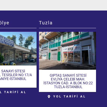
ölye
Tuzla
 SANAYİ SİTESİ
L TESİSLER NO:17/A
GIPTAŞ SANAYİ SİTESİ
NİYE-İSTANBUL
EVLİYA ÇELEBİ MAH.
İSTASYON CAD. A BLOK NO:22
TUZLA-İSTANBUL
L TARİFİ AL
YOL TARİFİ AL