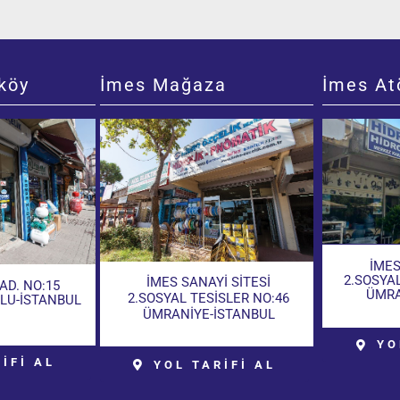
köy
İmes Mağaza
İmes At
İMES
2.SOSYA
İMES SANAYİ SİTESİ
AD. NO:15
ÜMRA
2.SOSYAL TESİSLER NO:46
LU-İSTANBUL
ÜMRANİYE-İSTANBUL
YO
İFİ AL
YOL TARİFİ AL