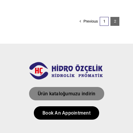
Previous
1
2
Ürün kataloğumuzu indirin
Book An Appointment